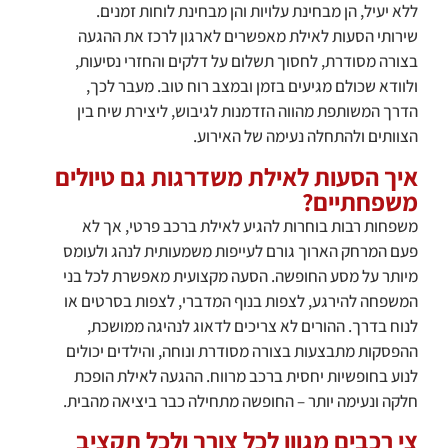
ללא יעיל, הן מבחינת עלויות והן מבחינת לוחות זמנים.
שירותי הסעות לאילת מאפשרים לארגון לרכז את ההגעה
בצורה מסודרת, לחסוך תשלום על דלקים והחזרי נסיעות,
ולוודא שכולם מגיעים בזמן ובמצב רוח טוב. מעבר לכך,
הדרך המשותפת מהווה הזדמנות לגיבוש, ליצירת שיח בין
הצוותים ולהתחלה נעימה של האירוע.
איך הסעות לאילת משדרגות גם טיולים
משפחתיים?
משפחות רבות בוחרות להגיע לאילת ברכב פרטי, אך לא
פעם המרחק הארוך גורם לעייפות משמעותית לנהג ולעומס
מיותר על מסע החופשה. הסעה מקצועית מאפשרת לכל בני
המשפחה להירגע, לצפות בנוף המדברי, לצפות בסרטים או
לנוח בדרך. ההורים לא צריכים לדאוג לנהיגה ממושכת,
ההפסקות מתבצעות בצורה מסודרת ונוחה, והילדים יכולים
לנוע בחופשיות יחסית ברכב מרווח. ההגעה לאילת הופכת
חלקה ונעימה יותר – החופשה מתחילה כבר ביציאה מהבית.
צי רכבים מגוון לכל צורך ולכל תקציב