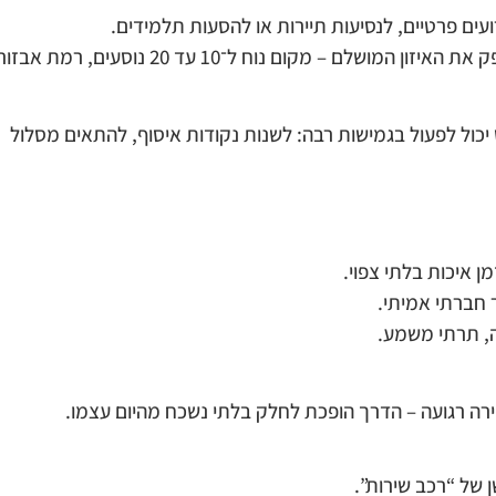
ים פרטיים, לנסיעות תיירות או להסעות תלמידים.
במקום לבחור בין רכב קטן מדי לאוטובוס מסורבל, המיניבוס מספק את האיזון המושלם – מקום נוח ל־10 עד 20 נוסעים, רמת אבז
 יכול לפעול בגמישות רבה: לשנות נקודות איסוף, להתאים מסלול
ן איכות בלתי צפוי.
ר חברתי אמיתי.
ה, תרתי משמע.
רה רגועה – הדרך הופכת לחלק בלתי נשכח מהיום עצמו.
 של “רכב שירות”.